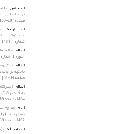
استیناس
تحلی
نور براساس آرا
صفحه 107-130]
اسفار اربعه.
سی
در پرتو تفسیر 
شماره 4، 1404، صفحه 23-50]
اسلام
مؤلفه‌ها
[دوره 1، شماره 2، 1399، صفحه 127-150]
اسلام
نقش وعد
با تکیه بر آیات 
صفحه 44-61]
اسلام
اشتراکات
با تأکید بر قرآن
1404، صفحه 89-110]
اسم
مفهوم شنا
رویکرد تحلیل قر
1402، صفحه 39-62]
اسماء جلاله
پژو