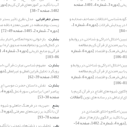
ریخی
[دوره 3، شماره 4، 1401، صفحه
آب با تأکید بر آموزه‌های قرآن کریم
1402، صفحه 7-38]
گونه‌‌شناسی اختلافات مصاحف صحابه و
بستر جغرافیایی
مدل نظری تاثیر بستر جغ
ها در پیدایش قرائات
[دوره 4، شماره 1،
زیست بوم منطقه در تعیین معجزه ناقه صال
[دوره 7، شماره 2، 1405، صفحه 49-72]
بیین اختلال ادراکی و شناختی در روابط و
بشارت
بازخوانی نحوه انعکاس اخبار بش
با بهره‌مندی از قرآن کریم مطالعه
در کمال‌الدین و تمام‌النعمه صدوق (ره) 
باطی فرهنگ و اقتصاد
[دوره 6، شماره
قرآنی و منابع تاریخی
86-103]
یین اختلال ادراکی و شناختی در روابط و
بشارت
مفهوم شناسی عبارت قرآنی «اسمُه
با بهره‌مندی از قرآن کریم مطالعه
رویکرد تحلیل قراین لفظی و غیرلفظی
باطی فرهنگ و اقتصاد
[دوره 6، شماره
1402، صفحه 39-62]
بشارت
نقش داستان حضرت موسی (ع) ب
اکاوی شیوه های اقناع در قرآن کریم با
پیامبر (ص) براساس سورۀ نمل
ای ارتباطی در رسانه های نوین
[(مقالات
صفحه 30-53]
بضع
«مهریه» در فرهنگ جاهلی و شیوه م
بیین احکام و اخلاق اقتصادی در
آن با تأکید بر زمینه‌های معرفتی
ا تاکید بر الگوی بازارها از منظر
صفحه 78-93]
[دوره 4، شماره 2، 1402، صفحه 54-
بغی
تحلیلی بر رذیلت‌های تمدنی؛ با تأکی