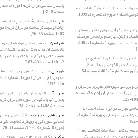
باستان‌شناسی قرآن کریم
تحولات تفسیر اجتماعی قرآن (با مطالعه
صفحه 8-31]
ومتی اسلام)
[دوره 1، شماره 1، 1399،
باغ اسلامی
زیبایی‌شناسی باغ ایرانی‌اسلا
آیات توصیف‌گر بهشت در قرآن کریم
وهی مبانی قرآنی، روایی و فقهی نفقه زن
1403، صفحه 55-76]
اقتصادی زنان؛ (بازفهم براساس فرهنگ
رهنگ حاضر)
[دوره 4، شماره 1، 1402،
بانو امین
بررسی تحلیلی ‌مولفه‌های خود
کاربست آن در پرورش و تکامل انسان، (م
تفسیر مخزن‌العرفانِ بانو مجتهده امین)
تبیین احکام و اخلاق اقتصادی در
2، 1401، صفحه 83-103]
ا تاکید بر الگوی بازارها از منظر
[دوره 4، شماره 2، 1402، صفحه 54-
باورهای عمومی
سنجش برخی از باورها 
عمومی با آیات قرآن
110-135]
ل و بررسی شیوه‌های تعزیری در قرآن و
ر پذیری فقه شیعه از آن
[دوره 3، شماره
بحران آب
الگوی نظری اطلاع‌رسانی مطل
بحران آب با تأکید بر آموزه‌های قرآن کری
شماره 1، 1402، صفحه 7-38]
سی عبارت قرآنی «اسمُه أحمَدُ» با
این لفظی و غیرلفظی
[دوره 4، شماره 1،
بحران‌های عصر جدید
الگوسازی تربیتی
اسلامی‌سورۀ نور با رویکرد تمام‌ساحتی 
[دوره 6، شماره 3، 1404، صفحه 51-70]
نحوه انعکاس اخبار بشارات النبی (ص)
 تمام‌النعمه صدوق (ره) بر اساس آیات
برکت
الگوی نظری اطلاع‌رسانی مطلوب د