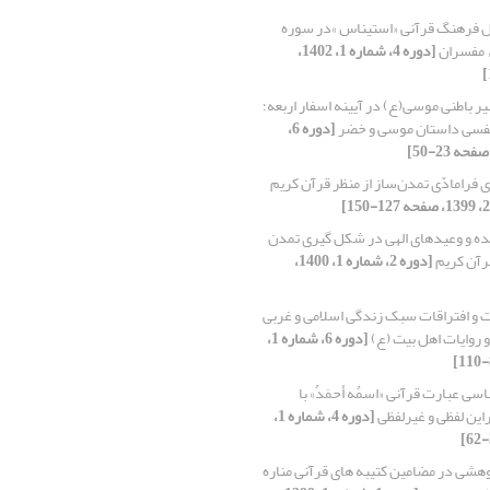
ل فرهنگ قرآنی «استیناس »در سوره
ء مفسران
[دوره 4، شماره 1، 1402،
ر باطنی موسی(ع) در آیینه اسفار اربعه؛
انفسی داستان موسی و خضر
[دوره 6،
ی فرامادّی تمدن‌ساز از منظر قرآن کریم
ه و وعیدهای الهی در شکل گیری تمدن
قرآن کریم
[دوره 2، شماره 1، 1400،
 و افتراقات سبک زندگی اسلامی و غربی
 و روایات اهل بیت (ع)
[دوره 6، شماره 1،
سی عبارت قرآنی «اسمُه أحمَدُ» با
این لفظی و غیرلفظی
[دوره 4، شماره 1،
هشی در مضامین کتیبه های قرآنی مناره