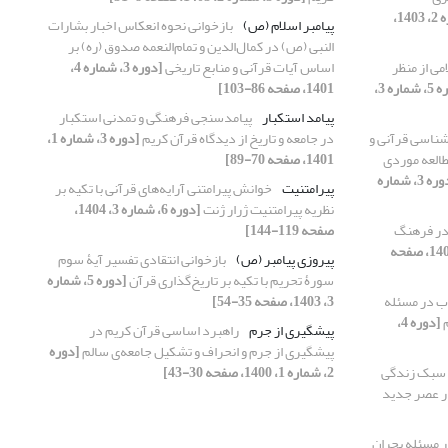
[دوره 5، شماره 2، 1403،
پیامبر اسلام (ص)
بازخوانی نحوه انعکاس اخبار بشارات
النبی (ص) در کمال‌الدین و تمام‌النعمه صدوق (ره) بر
می از منظر
اساس آیات قرآنی و منابع تاریخی
[دوره 3، شماره 4،
[دوره 5، شماره 3،
1401، صفحه 86-103]
پیامد استکبار
پیامدسنجی فرهنگی و تمدنی استکبار
شناسی قرآنی و
در جامعه و تاریخ از دیدگاه قرآن کریم
[دوره 3، شماره 1،
طالعه موردی
1401، صفحه 70-89]
[دوره 3، شماره
پیرامتنیت
خوانش پیرامتنی آرایه‌های قرآنی با تکیه بر
نظریه پیرامتنیت ژرار ژنت
[دوره 6، شماره 3، 1404،
در فرهنگ
صفحه 119-144]
[دوره 3، شماره 1، 1401، صفحه
پیروزی پیامبر (ص)
بازخوانی انتقادی تفسیر آیۀ سوم
سورۀ تحریم با تکیه بر تاریخ‌گذاری قرآن
[دوره 5، شماره
وب در مسئله
3، 1403، صفحه 35-54]
م
[دوره 4،
پیشگیری از جرم
راهبرد اساسی قرآن کریم در
پیشگیری از جرم و انحراف و تشکیل جامعه‌ی سالم
[دوره
 سبک زندگی
2، شماره 1، 1400، صفحه 30-43]
در عصر جدید
ر مسئله بحران