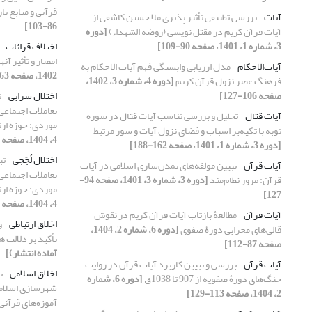
قرآنی و منابع تا
آیات
بررسی تطبیقی تأثیر پذیری ملا حسین کاشفی از
86-103]
آیات قرآن کریم در مقتل نویسی (روضه الشهداء)
[دوره
3، شماره 1، 1401، صفحه 90-109]
اختلاف قرائات
امصار و تأثیر آن
آیات‌الاحکام
مدل ارزیابی وابستگی فهم آیات الاحکام به
1402، صفحه 63-84]
فرهنگ عصر نزول قرآن کریم
[دوره 4، شماره 3، 1402،
صفحه 106-127]
اختلال سرابی
ت
تعاملات اجتماعی 
آیات قتال
تحلیل و بررسی تناسب آیات قتال در سوره
موردی: حوزه ارت
توبه با تکیه‌بر اسباب و فضای نزول آیات و سور مرتبط
4، 1404، صفحه 81-106]
[دوره 3، شماره 1، 1401، صفحه 162-188]
اختلال لُجَجی
تب
آیات قرآن
تبیین مولفه‌های تمدن‌سازی اسلامی در آیات
تعاملات اجتماعی 
قرآن: مرور نظام‌مند
[دوره 3، شماره 3، 1401، صفحه 94-
موردی: حوزه ارت
127]
4، 1404، صفحه 81-106]
آیات قرآن
مطالعۀ بازتاب آیات قرآن کریم در نقوش
اخلاق ارتباطی
و
قالی‌های محرابی دورۀ صفوی
[دوره 6، شماره 2، 1404،
تأکید بر دلالت ه
صفحه 87-112]
آماده انتشار)]
آیات قرآن
بررسی و تبیین کاربرد آیات قرآن در روایت
اخلاق اسلامی
ت
جنگ‌های دورۀ صفویه از 907 تا 1038ق
[دوره 6، شماره
شهرسازی اسلامی ب
2، 1404، صفحه 113-129]
آموزه‌های قرآنی