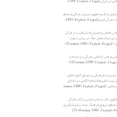
ی در ایران
[دوره 1، شماره 1، 1399،
حلیل جنگ و حقوق اسیران جنگی از منظر
یات قرآن کریم
[دوره 5، شماره 4، 1403،
انی تعامل پیامبران و اشرافیت در قرآن
ردی خباثت‌های «ملأ» در برابر دعوت
))
[دوره 4، شماره 3، 1402، صفحه 32-
یی از هنر اسلامی ـ قرآنی در مساجد
[دوره 1، شماره 1، 1399، صفحه 125-
مدیریت فرهنگی بر مبنای آموزه های
بیت (علیهم السلام) (گامی در اعتلای
سلامی )
[دوره 2، شماره 3، 1400، صفحه
الگوی ذکر درمانی مبتنی برآیات قرآن
ه منظور ترویج فرهنگ عبادت و پیشگیری
ه 8-31]