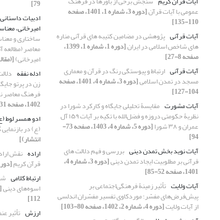
آیات قرآن کریم
سنجش برخی از باورها در فرهنگ
79]
عمومی با آیات قرآن
[دوره 3، شماره 1، 1401، صفحه
ادبیات داستانی
110-135]
امیرخانی، معناس
آیات قرآنی
پژوهشی در مضامین کتیبه های قرآنی مناره
ساختاری و معناس
های شاخص اسلامی در ایران
[دوره 1، شماره 1، 1399،
معاصر (مطالعه آ
صفحه 8-27]
امیرخانی)
[(مقال
آیات قرآنی
ارتباط و پیوستگی رنگ در قرآن و معماری
ادله نفقه
دلالت
مسجد در تمدن اسلامی
[دوره 3، شماره 4، 1401، صفحه
زن در پرتو جایگ
104-127]
فرهنگ معاصر ن
1402، صفحه 131-157]
آیات مشورت
مقایسۀ تحلیلی جایگاه و کارکرد شورا در
نظریۀ حکومتی دروزه و فضل‌الله با تکیه بر آیات ۱۵۹ آل
ادو همسر لوط (ع
عمران و ۳۸ شورا
[دوره 5، شماره 4، 1403، صفحه 73-
(ع) در بازنمایی
94]
انتشار)]
آیات نوید بخش تمدن دینی
بررسی و فهم دلالت های
اراده‌
نقش اراده
قرآنی بر مطلوبیت ایجاد تمدن دینی
[دوره 3، شماره 4،
قرآن کریم
[دوره 5، شماره 1، 1403، صف
1401، صفحه 52-85]
ارتباط کلامی
شنا
آیات ولایت
تأثیر زمینۀ فرهنگی‌اجتماعی بر
اسوه‌های دینی
پیش‌فرض‌های مفسّر؛ موردکاوی تفسیر مفسّران اندلسی
112]
از آیات ولایت
[دوره 4، شماره 2، 1402، صفحه 80-103]
ارزش
تأثیر عن