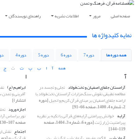
صفحه اصلی
مرور
اطلاعات نشریه
راهنمای نویسندگان
نمایه کلیدواژه ها
همه دوره ها
دوره 7
دوره 6
دوره 5
دوره 4
دور
همه
آ
ا
ب
پ
ت
ث
ج
آ
ا
آرامستان جلفای اصفهان و تخت‌فولاد
تجلی و تجسد در
ابراهیم (ع)
نقش
مطالعه تطبیقی نقوش سنگ‌مزارات آرامستان تخت‌فولاد با
آفرینی و تمدن س
ارامنه جلفای اصفهان بر مبنای قرآن کریم و انجیل
[دوره
انتشار)]
2، شماره 4، 1400، صفحه 66-91]
اجازه ورود
تحل
آرایه
خوانش پیرامتنی آرایه‌های قرآنی با تکیه بر نظریه
نور براساس آرا
پیرامتنیت ژرار ژنت
[دوره 6، شماره 3، 1404، صفحه
صفحه 107-130]
119-144]
اجتماع
نقش ارا
آرمان‌شهر
الگوی مفهومی آرمان‌شهر انگیزشی در
قرآن کریم
[دوره 5، شماره 1، 1403، صف