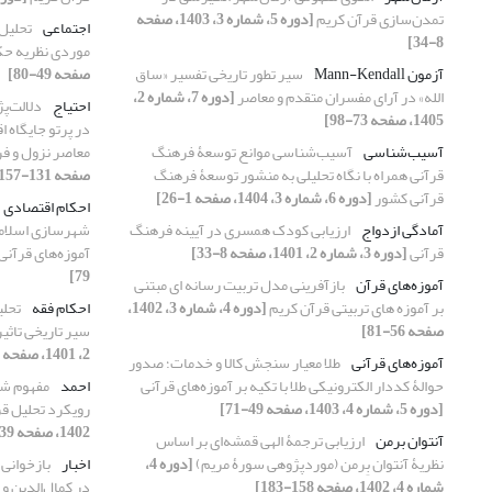
تمدن‌سازی قرآن کریم
[دوره 5، شماره 3، 1403، صفحه
اجتماعی
تحلیل 
8-34]
موردی نظریه حک
آزمون Mann-Kendall
سیر تطور تاریخی تفسیر «ساق
صفحه 49-80]
الله» در آرای مفسران متقدم و معاصر
[دوره 7، شماره 2،
احتیاج
دلالت‌پژ
1405، صفحه 73-98]
در پرتو جایگاه 
آسیب‌شناسی
آسیب‌شناسی موانع توسعۀ فرهنگ
معاصر نزول و ف
قرآنی همراه با نگاه تحلیلی به منشور توسعۀ فرهنگ
صفحه 131-157]
قرآنی کشور
[دوره 6، شماره 3، 1404، صفحه 1-26]
احکام اقتصادی
آمادگی ازدواج
ارزیابی کودک همسری در آیینه فرهنگ
شهرسازی اسلامی ب
قرآنی
[دوره 3، شماره 2، 1401، صفحه 8-33]
آموزه‌های قرآنی
79]
آموزه‌های قرآن
بازآفرینی مدل تربیت رسانه ای مبتنی
بر آموزه های تربیتی قرآن کریم
[دوره 4، شماره 3، 1402،
احکام فقه
تحلی
صفحه 56-81]
سیر تاریخی تاثی
2، 1401، صفحه 104-125]
آموزه‌های قرآنی
طلا‌ معیار سنجش کالا و خدمات؛ صدور
حوالۀ کد‌دار الکترونیکی طلا با تکیه بر آموزه‌های قرآنی
احمد
مفهوم شنا
[دوره 5، شماره 4، 1403، صفحه 49-71]
رویکرد تحلیل قر
1402، صفحه 39-62]
آنتوان برمن
ارزیابی ترجمۀ الهی قمشه‌ای بر اساس
نظریۀ آنتوان بِرمن (موردپژوهی سورۀ مریم)
[دوره 4،
اخبار
بازخوانی 
شماره 4، 1402، صفحه 158-183]
در کمال‌الدین و