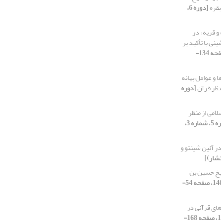
بقره
[دوره 6،
 و قریه» در
ی با تأکید بر
[دوره 4، شماره 4، 1402، صفحه 134-
 و عوامل بهانه
منظر قرآن
[دوره
لامی از منظر
[دوره 5، شماره 3،
در آئین شینتو و
تشار)]
یخ حسین بن
[دوره 3، شماره 3، 1401، صفحه 54-
های قرآنی در
[دوره 5، شماره 1، 1403، صفحه 168-