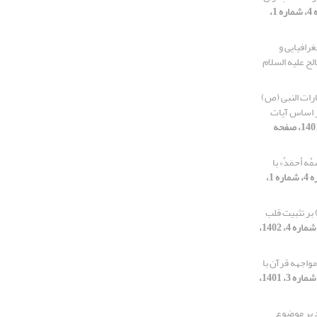
[دوره 4، شماره 1،
رافیایی و
ح علیه السلام
ارات النبی (ص)
بر اساس آیات
[دوره 3، شماره 4، 1401، صفحه
 أحمَدُ» با
[دوره 4، شماره 1،
ر تثبیت قلب
[دوره 4، شماره 4، 1402،
واجهه قرآن با
[دوره 3، شماره 3، 1401،
د بر موضوع