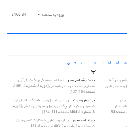
ورود به سامانه
ENGLISH
ق
ک
گ
ل
م
ن
و
ه
ی
پ
بأس» در آیه
پدیدارشناسی هنر
ارتباط و پیوستگی رنگ در قرآن و
طل به عصر ظهور
معماری مسجد در تمدن اسلامی
[دوره 3، شماره 4، 1401،
صفحه 104-127]
ی در
پردازش صوت
بررسی و تحلیل ضرب‌آهنگ آیات قرآن
 از منظر
کریم با رویکرد تاریخ‌گذاری نزول به روش رایانشی
[دوره
[دوره 4، شماره 2، 1402، صفحه 54-
6، شماره 1، 1404، صفحه 111-134]
پسافرایندمحور
چهارچوب نظری باستان‌شناسی قرآن
ری
کریم
[دوره 5، شماره 2، 1403، صفحه 8-31]