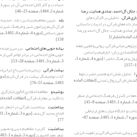
حسادت و آثار کلان اجتماعی آن در سورۀ 
، جلال آل احمد، صادق هدایت، رضا
شماره 2، 1404، صفحه 25-46]
ازی قرآن
تحلیلی بر کارکردهای
بلد
تبیین مفاهیم بنیاد‌ین «بلد، «مدینه»
ازِ داده‌های قرآنی در ادبیات داستانی
قرآن کریم پیرامون شهر و فرهنگ شهر‌نشین
ثار صادق هدایت، جلال آل احمد و رضا
متون اسلامی
ات آماده انتشار)]
158]
‌پژوهی مبانی قرآنی، روایی و فقهی نفقه
بهانه جویی های اجتماعی
بررسی زمینه ها
اه اقتصادی زنان؛ (بازفهم براساس
جویی های اجتماعی در برابر اوامر الهی از 
زول و فرهنگ حاضر)
[دوره 4، شماره 1،
3، شماره 3، 1401، صفحه 28-53]
بهشت قرآنی
زیبایی‌شناسی باغ ایرانی‌اس
)
تحلیل نقش ادو همسرحضرت لوط
آیات توصیف‌گر بهشت در قرآن کریم
 گفتمان قرآنی زوال تمدنی
[(مقالات آماده
1403، صفحه 55-76]
بوشیدو
مطالعه انتقادی الگوی ایثارگری 
‌ها در کنترل فرهنگ اجتماعی از منظر
با تاکید بر معارف قرآنی
[(مقالات آماده ان
حه 8-45]
بینامتنیت
بینامتنیت قرآنی در اشعار ش
خت و جایگاه مهارت‌های ارتباطی
الحاج محمد آل‌نجف
[دوره 7، شماره 1، 1405، صفحه 87-
77]
بینامتنیت
کاربرد مفاهیم دینی و تصویر
صر زیبایی شناسیِ قرآنی بر تقویت ارزش
شعر معد الجبوری