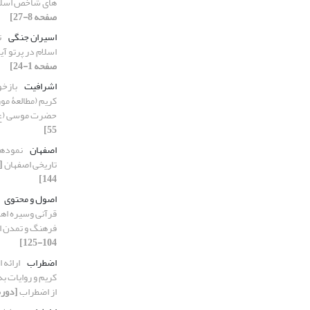
های شاخص اسلام
صفحه 8-27]
اسیران جنگی
ت
اسلام در پرتو آ
صفحه 1-24]
اشرافیت
بازخو
کریم (مطالعۀ مو
حضرت موسی (ع
55]
اصفهان
نمودها
تاریخی اصفهان
144]
اصول و محتوی
قرآنی وسیره اهل 
فرهنگ و تمدن ا
104-125]
اضطراب
ارائه 
کریم و روایات ب
از اضطراب
[دوره 4، شماره 3، 1402، صفح