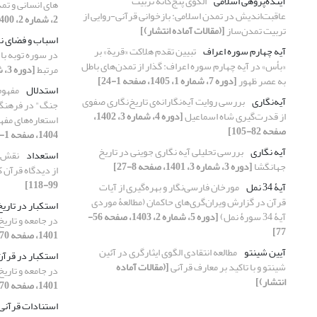
آینده‌پژوهی اسلامی
الگوی پنج‌گانه تربیت
های انسانی و تم
عاقبت‌اندیش در تمدن اسلامی: بازخوانی قرآنی-روایی از
2، شماره 2، 1400، صفحه 76-97]
تربیت تمدن‌ساز
[(مقالات آماده انتشار)]
اسباب و فضای ن
آیه چهارم سوره اعراف
تبیین تقدم هلاکت «قریة» بر
در سوره توبه با
«بأس» در آیه چهارم سوره اعراف: گذار از تمدن‌های باطل
مرتبط
[دوره 3، شماره 1، 1401، صفحه 162-188]
به عصر ظهور
[دوره 7، شماره 1، 1405، صفحه 1-24]
استدلال
مفهوم
آیه‌نگاری
بررسی روایت آیه‌نگارانه‌ی تاریخ‌نگاری صفوی
جنگ" در فرهنگ 
از قدرت‌گیری شاه اسماعیل
[دوره 4، شماره 3، 1402،
استعاره‌های مفه
صفحه 82-105]
1404، صفحه 1-22]
آیه نگاری
بررسی تحلیلی آیه نگاری جوینی در تاریخ
استعداد
نقش م
جهانگشا
[دوره 3، شماره 3، 1401، صفحه 8-27]
از دیدگاه قرآن 
99-118]
آیۀ 34 نمل
مورخان فارسی‌نگار و بهره‌گیری از آیات
قرآن در گزارش ویران‌گری‌های حاکمان (مطالعۀ موردی
استکبار در تاریخ
آیۀ 34 سورۀ نمل)
[دوره 5، شماره 2، 1403، صفحه 56-
در جامعه و تاریخ
77]
1401، صفحه 70-89]
آیین شینتو
مطالعه انتقادی الگوی ایثارگری در آئین
استکبار در قرآن
شینتو و با تاکید بر معارف قرآنی
[(مقالات آماده
در جامعه و تاریخ
انتشار)]
1401، صفحه 70-89]
استنادات قرآنی