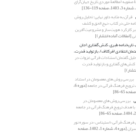
ۀ صفویه (مطالعۀ موردی تاریخ جهان‌آرای
قرآن به مثابه داور نهایی: تحلیل روش
امه حلی در کتاب «نهج الحق و کشف
 بر کارکرد هویت‌ساز و مشروعیت‌آفرین
نی
[(مقالات آماده انتشار)]
 تاریخنامه طبری، کنش گفتاری (جان
مان انتقادی (فرکلاف)، بازتولید قدرت،
لیل گفتمان استنادات قرآنی غزوات در
 کنش‌های گفتاری و بازتولید قدرت
نتشار)]
بررسی روش های معصومان در استناد
 ترویج فرهنگ قرآنی در جامعه
[دوره 6،
ی
بررسی روش های معصومان در
 با هدف ترویج فرهنگ قرآنی در جامعه
 فرهنگ قرآنی «استیناس »در سوره نور
سران
[دوره 4، شماره 1، 1402، صفحه