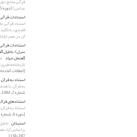
قرآنی منابع دور
عباسی)
[دوره 5، شماره 3، 1403، صفحه 119-136]
استنادات قرآنی
استناد قرآنی عل
الصدق» با تأکید
آن در عصر ایلخا
استنادات قرآنی،
سرل)، تحلیل گفت
گفتمان جهاد
تح
تاریخنامه طبری:
[(مقالات آماده ا
استناد به قرآن
به قرآن، با هدف
شماره 2، 1404، صفحه 65-86]
استنادهای قرآن
استناد به قرآن،
[دوره 6، شماره 2، 1404، صفحه 65-86]
استیذان
تحلیل
براساس آراء مف
107-130]