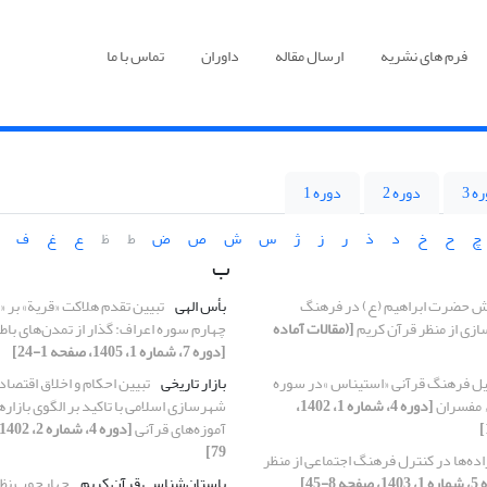
فرم های نشریه
ارسال مقاله
داوران
تماس با ما
ه 3
دوره 2
دوره 1
چ
ح
خ
د
ذ
ر
ز
ژ
س
ش
ص
ض
ط
ظ
ع
غ
ف
ب
 حضرت ابراهیم (ع) در فرهنگ
بأس الهی
تبیین تقدم هلاکت «قریة» بر «
ازی از منظر قرآن کریم
[(مقالات آماده
چهارم سوره اعراف: گذار از تمدن‌های با
[دوره 7، شماره 1، 1405، صفحه 1-24]
یل فرهنگ قرآنی «استیناس »در سوره
بازار تاریخی
تبیین احکام و اخلاق اقتصاد
ء مفسران
[دوره 4، شماره 1، 1402،
شهرسازی اسلامی با تاکید بر الگوی بازارها
آموزه‌های قرآنی
79]
ده‌ها در کنترل فرهنگ اجتماعی از منظر
حه 8-45]
باستان‌شناسی قرآن کریم
چهارچوب نظ