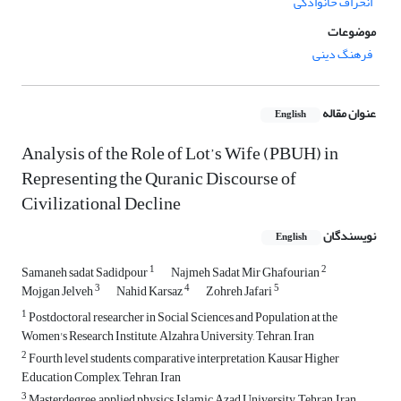
انحراف خانوادگی
موضوعات
فرهنگ دینی
عنوان مقاله
English
Analysis of the Role of Lot’s Wife (PBUH) in
Representing the Quranic Discourse of
Civilizational Decline
نویسندگان
English
1
2
Samaneh sadat Sadidpour
Najmeh Sadat Mir Ghafourian
3
4
5
Mojgan Jelveh
Nahid Karsaz
Zohreh Jafari
1
Postdoctoral researcher in Social Sciences and Population at the
Women's Research Institute, Alzahra University, Tehran, Iran
2
Fourth level students, comparative interpretation, Kausar Higher
Education Complex, Tehran, Iran
3
Masterdegree, applied physics, Islamic Azad University, Tehran, Iran