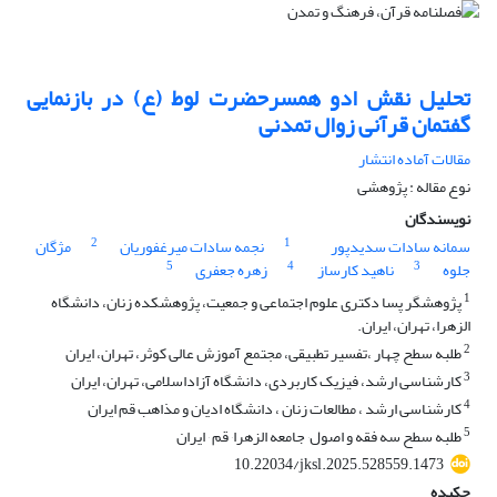
تحلیل نقش ادو همسرحضرت لوط (ع) در بازنمایی
گفتمان قرآنی زوال تمدنی
مقالات آماده انتشار
نوع مقاله : پژوهشی
نویسندگان
2
1
سمانه سادات سدیدپور
نجمه سادات میرغفوریان
مژگان
5
4
3
جلوه
ناهید کارساز
زهره جعفری
1
پژوهشگر پسا دکتری علوم اجتماعی و جمعیت، پژوهشکده زنان، دانشگاه
الزهرا، تهران، ایران.
2
طلبه سطح چهار ،تفسیر تطبیقی، مجتمع آموزش عالی کوثر، تهران، ایران
3
کارشناسی ارشد، فیزیک کاربردی، دانشگاه آزاداسلامی، تهران، ایران
4
کارشناسی ارشد ، مطالعات زنان ، دانشگاه ادیان و مذاهب قم ایران
5
طلبه سطح سه فقه و اصول٬ جامعه الزهرا٬ قم ٬ ایران
10.22034/jksl.2025.528559.1473
چکیده