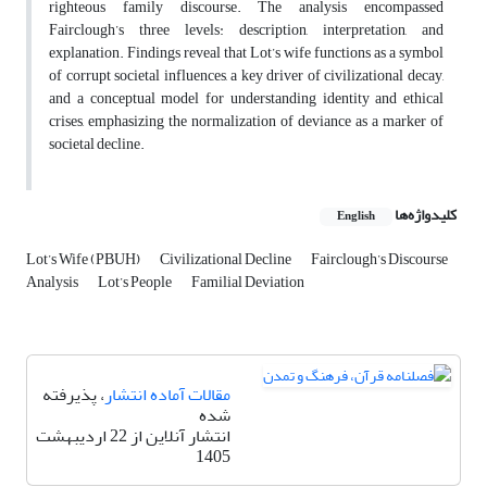
righteous family discourse. The analysis encompassed
Fairclough’s three levels: description, interpretation, and
explanation. Findings reveal that Lot’s wife functions as a symbol
of corrupt societal influences, a key driver of civilizational decay,
and a conceptual model for understanding identity and ethical
crises, emphasizing the normalization of deviance as a marker of
societal decline.
کلیدواژه‌ها
English
Lot’s Wife (PBUH)
Civilizational Decline
Fairclough’s Discourse
Analysis
Lot’s People
Familial Deviation
مقالات آماده انتشار
، پذیرفته
شده
انتشار آنلاین از 22 اردیبهشت
1405