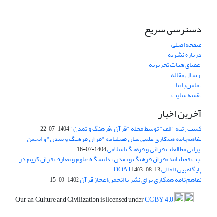
دسترسی سریع
صفحه اصلی
درباره نشریه
اعضای هیات تحریریه
ارسال مقاله
تماس با ما
نقشه سایت
آخرین اخبار
کسب رتبه "الف" توسط مجله "قرآن ،فرهنگ و تمدن"
1404-07-22
تفاهم‌نامه همکاری علمی میان فصلنامه "قرآن فرهنگ و تمدن" و انجمن
ایرانی مطالعات قرآنی و فرهنگ اسلامی
1404-07-16
ثبت فصلنامه «قرآن فرهنگ و تمدن» دانشگاه علوم و معارف قرآن کریم در
پایگاه بین المللی DOAJ
1403-08-13
تفاهم نامه همکاری برای نشر با انجمن اعجاز قرآن
1402-09-15
Qur'an, Culture and Civilization is licensed under
CC BY 4.0