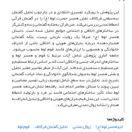
این پژوهش با رویکرد تفسیری-انتقادی و در چارچوب تحلیل گفتمان
سه‌سطحی فرکلاف، نقش همسر حضرت لوط (ع) را در گفتمان قرآنی
انحطاط تمدنی بررسی می‌کند. متن قرآن به‌مثابه گفتمانی زنده و کنش‌گر
در ساختارهای اخلاقی و اجتماعی جوامع تحلیل شده است. داستان
همسر لوط (ع) صرفاً یک روایت تاریخی نیست، بلکه گفتمانی
هشداردهنده درباره بحران‌های هویتی و اخلاقی ناشی از انحراف
خانوادگی و همسویی با ارزش‌های فاسد قوم لوط محسوب می‌شود.
جامعه آماری پژوهش شامل آیات مرتبط با قوم و همسر لوط و
ساختارهای انحراف جنسی و اخلاقی است که بر اساس ارتباط مستقیم و
غیرمستقیم دسته‌بندی شده‌اند. این آیات از منظر تفاسیر معتبر تحلیل
و نقش همسر لوط به‌عنوان ضدالگوی خانوادگی و نماد خیانت گفتمانی
تشریح شد. تحلیل در سه سطح شامل توصیف زبانی، تفسیر مضامین و
تبیین پیوند با مسائل معاصر انجام شد. یافته‌ها نشان می‌دهد همسر
لوط نماد تأثیر ساختارهای اجتماعی فاسد بر فرد و بازتولید انحطاط
تمدنی است. این مدل فهم بحران‌های هویتی و اخلاقی و تبدیل انحراف به
هنجار را نشانه زوال تمدنی معرفی می‌کند.
کلیدواژه‌ها
ادو همسر لوط (ع)
زوال تمدنی
تحلیل گفتمان فرکلاف
قوم لوط