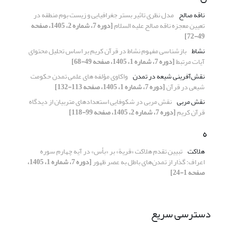
ناقه صالح
مدل نظری تاثیر بستر جغرافیایی و زیست بوم منطقه در
تعیین معجزه ناقه صالح علیه السلام
[دوره 7، شماره 2، 1405، صفحه
49-72]
نشاط
بازشناسی مفهوم نشاط در قرآن کریم بر اساس تحلیل محتوای
آیات مرتبط
[دوره 7، شماره 1، 1405، صفحه 49-68]
نقش‌آفرینی شیعه در تمدن
واکاوی مؤلفه های علمی تمدن حکومت
شیعی در قرآن
[دوره 7، شماره 1، 1405، صفحه 113-132]
نقش مربی
نقش مربی در شکوفایی استعدادهای متربیان از دیدگاه
قرآن کریم
[دوره 7، شماره 2، 1405، صفحه 99-118]
ه
هلاکت
تبیین تقدم هلاکت «قریة» بر «بأس» در آیه چهارم سوره
اعراف: گذار از تمدن‌های باطل به عصر ظهور
[دوره 7، شماره 1، 1405،
صفحه 1-24]
دسترسی سریع