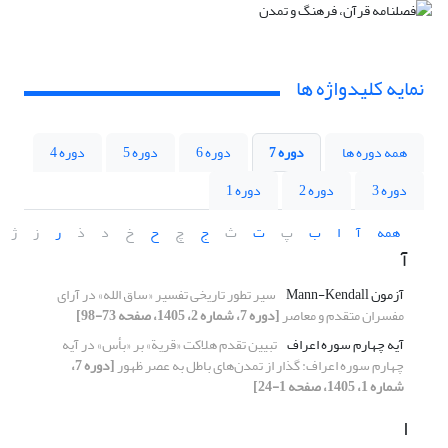
نمایه کلیدواژه ها
همه دوره ها
دوره 7
دوره 6
دوره 5
دوره 4
دوره 3
دوره 2
دوره 1
همه
آ
ا
ب
پ
ت
ث
ج
چ
ح
خ
د
ذ
ر
ز
ژ
آ
آزمون Mann-Kendall
سیر تطور تاریخی تفسیر «ساق الله» در آرای
مفسران متقدم و معاصر
[دوره 7، شماره 2، 1405، صفحه 73-98]
آیه چهارم سوره اعراف
تبیین تقدم هلاکت «قریة» بر «بأس» در آیه
چهارم سوره اعراف: گذار از تمدن‌های باطل به عصر ظهور
[دوره 7،
شماره 1، 1405، صفحه 1-24]
ا