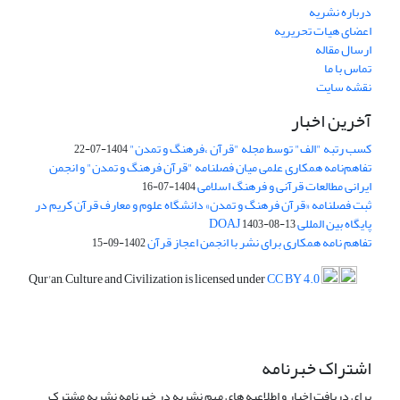
درباره نشریه
اعضای هیات تحریریه
ارسال مقاله
تماس با ما
نقشه سایت
آخرین اخبار
کسب رتبه "الف" توسط مجله "قرآن ،فرهنگ و تمدن"
1404-07-22
تفاهم‌نامه همکاری علمی میان فصلنامه "قرآن فرهنگ و تمدن" و انجمن
ایرانی مطالعات قرآنی و فرهنگ اسلامی
1404-07-16
ثبت فصلنامه «قرآن فرهنگ و تمدن» دانشگاه علوم و معارف قرآن کریم در
پایگاه بین المللی DOAJ
1403-08-13
تفاهم نامه همکاری برای نشر با انجمن اعجاز قرآن
1402-09-15
Qur'an, Culture and Civilization is licensed under
CC BY 4.0
اشتراک خبرنامه
برای دریافت اخبار و اطلاعیه های مهم نشریه در خبرنامه نشریه مشترک