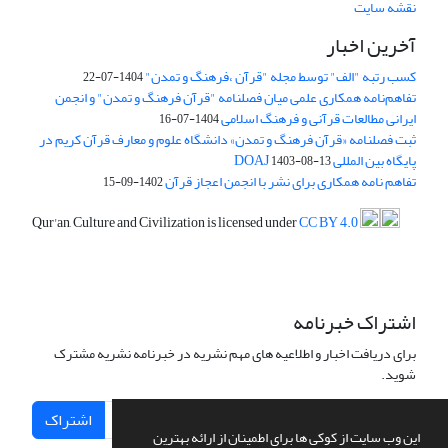
نقشه سایت
آخرین اخبار
کسب رتبه "الف" توسط مجله "قرآن ،فرهنگ و تمدن"
1404-07-22
تفاهم‌نامه همکاری علمی میان فصلنامه "قرآن فرهنگ و تمدن" و انجمن
ایرانی مطالعات قرآنی و فرهنگ اسلامی
1404-07-16
ثبت فصلنامه «قرآن فرهنگ و تمدن» دانشگاه علوم و معارف قرآن کریم در
پایگاه بین المللی DOAJ
1403-08-13
تفاهم نامه همکاری برای نشر با انجمن اعجاز قرآن
1402-09-15
Qur'an, Culture and Civilization is licensed under
CC BY 4.0
اشتراک خبرنامه
برای دریافت اخبار و اطلاعیه های مهم نشریه در خبرنامه نشریه مشترک
شوید.
اشتراک
این وب سایت از کوکی ها برای اطمینان از ارائه بهترین