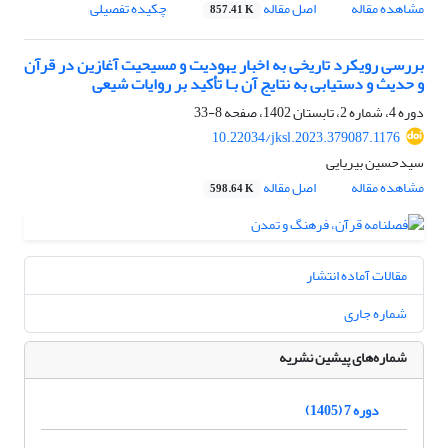
مشاهده مقاله
اصل مقاله
چکیده تفصیلی
857.41 K
بررسی رویکرد تاریخی به اخبار یهودیت و مسیحیت آغازین در قرآن
و حدیث و دستیابی به نتایج آن بـا تأکید بر روایات شیعی
دوره 4، شماره 2، تابستان 1402، صفحه
8-33
10.22034/jksl.2023.379087.1176
سیدحسین بیریایی
مشاهده مقاله
اصل مقاله
598.64 K
مقالات آماده انتشار
شماره جاری
شماره‌های پیشین نشریه
دوره 7 (1405)