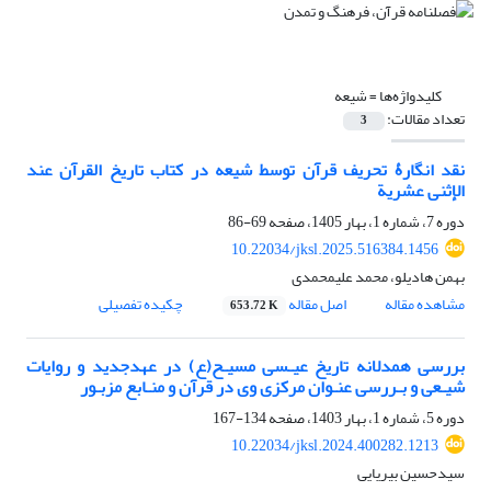
کلیدواژه‌ها =
شیعه
تعداد مقالات:
3
نقد انگارۀ تحریف قرآن توسط شیعه در کتاب تاریخ القرآن عند
الإثنی عشریة
دوره 7، شماره 1، بهار 1405، صفحه
69-86
10.22034/jksl.2025.516384.1456
بهمن هادیلو، محمد علیمحمدی
مشاهده مقاله
اصل مقاله
چکیده تفصیلی
653.72 K
بررسی همدلانه تاریخ عیـسی مسیـح(ع) در عهدجدید و روایات
شیـعی و بـررسی عنـوان مرکزی وی در قرآن و منـابع مزبـور
دوره 5، شماره 1، بهار 1403، صفحه
134-167
10.22034/jksl.2024.400282.1213
سیدحسین بیریایی