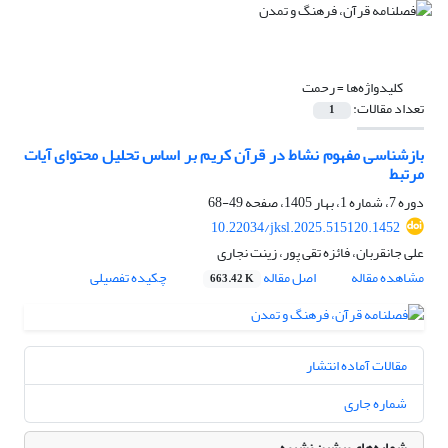
کلیدواژه‌ها =
رحمت
تعداد مقالات:
1
بازشناسی مفهوم نشاط در قرآن کریم بر اساس تحلیل محتوای آیات
مرتبط
دوره 7، شماره 1، بهار 1405، صفحه
49-68
10.22034/jksl.2025.515120.1452
علی جانقربان، فائزه تقی پور، زینت نجاری
مشاهده مقاله
اصل مقاله
چکیده تفصیلی
663.42 K
مقالات آماده انتشار
شماره جاری
شماره‌های پیشین نشریه