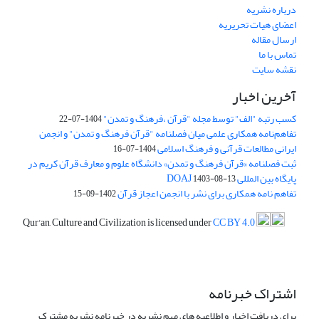
درباره نشریه
اعضای هیات تحریریه
ارسال مقاله
تماس با ما
نقشه سایت
آخرین اخبار
کسب رتبه "الف" توسط مجله "قرآن ،فرهنگ و تمدن"
1404-07-22
تفاهم‌نامه همکاری علمی میان فصلنامه "قرآن فرهنگ و تمدن" و انجمن
ایرانی مطالعات قرآنی و فرهنگ اسلامی
1404-07-16
ثبت فصلنامه «قرآن فرهنگ و تمدن» دانشگاه علوم و معارف قرآن کریم در
پایگاه بین المللی DOAJ
1403-08-13
تفاهم نامه همکاری برای نشر با انجمن اعجاز قرآن
1402-09-15
Qur'an, Culture and Civilization is licensed under
CC BY 4.0
اشتراک خبرنامه
برای دریافت اخبار و اطلاعیه های مهم نشریه در خبرنامه نشریه مشترک