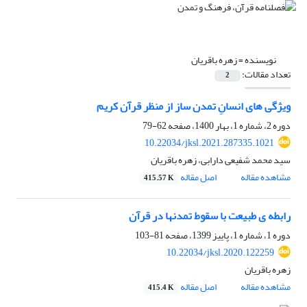
نویسنده =
زهره باقریان
تعداد مقالات:
2
ویژگی های انسانِ تمدن ساز از منظر قرآن کریم
دوره 2، شماره 1، بهار 1400، صفحه
62-79
10.22034/jksl.2021.287335.1021
سید محمد شفیعی دارابی، زهره باقریان
مشاهده مقاله
اصل مقاله
415.57 K
رابطه ی طبیعت با سقوط تمدنها در قرآن
دوره 1، شماره 1، پاییز 1399، صفحه
81-103
10.22034/jksl.2020.122259
زهره باقریان
مشاهده مقاله
اصل مقاله
415.4 K