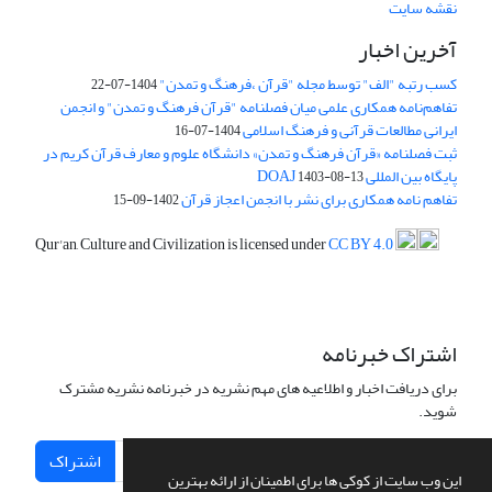
نقشه سایت
آخرین اخبار
کسب رتبه "الف" توسط مجله "قرآن ،فرهنگ و تمدن"
1404-07-22
تفاهم‌نامه همکاری علمی میان فصلنامه "قرآن فرهنگ و تمدن" و انجمن
ایرانی مطالعات قرآنی و فرهنگ اسلامی
1404-07-16
ثبت فصلنامه «قرآن فرهنگ و تمدن» دانشگاه علوم و معارف قرآن کریم در
پایگاه بین المللی DOAJ
1403-08-13
تفاهم نامه همکاری برای نشر با انجمن اعجاز قرآن
1402-09-15
Qur'an, Culture and Civilization is licensed under
CC BY 4.0
اشتراک خبرنامه
برای دریافت اخبار و اطلاعیه های مهم نشریه در خبرنامه نشریه مشترک
شوید.
اشتراک
این وب سایت از کوکی ها برای اطمینان از ارائه بهترین