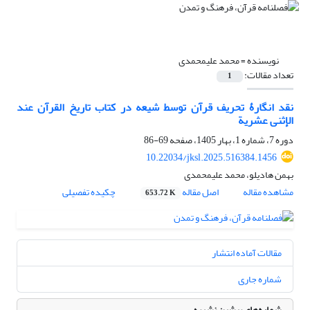
نویسنده =
محمد علیمحمدی
تعداد مقالات:
1
نقد انگارۀ تحریف قرآن توسط شیعه در کتاب تاریخ القرآن عند
الإثنی عشریة
دوره 7، شماره 1، بهار 1405، صفحه
69-86
10.22034/jksl.2025.516384.1456
بهمن هادیلو، محمد علیمحمدی
مشاهده مقاله
اصل مقاله
چکیده تفصیلی
653.72 K
مقالات آماده انتشار
شماره جاری
شماره‌های پیشین نشریه