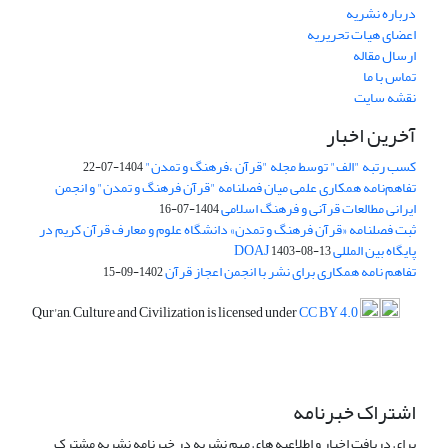
درباره نشریه
اعضای هیات تحریریه
ارسال مقاله
تماس با ما
نقشه سایت
آخرین اخبار
کسب رتبه "الف" توسط مجله "قرآن ،فرهنگ و تمدن"
1404-07-22
تفاهم‌نامه همکاری علمی میان فصلنامه "قرآن فرهنگ و تمدن" و انجمن
ایرانی مطالعات قرآنی و فرهنگ اسلامی
1404-07-16
ثبت فصلنامه «قرآن فرهنگ و تمدن» دانشگاه علوم و معارف قرآن کریم در
پایگاه بین المللی DOAJ
1403-08-13
تفاهم نامه همکاری برای نشر با انجمن اعجاز قرآن
1402-09-15
Qur'an, Culture and Civilization is licensed under
CC BY 4.0
اشتراک خبرنامه
برای دریافت اخبار و اطلاعیه های مهم نشریه در خبرنامه نشریه مشترک