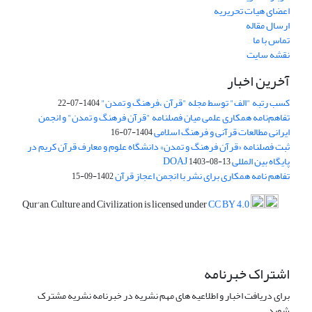
اعضای هیات تحریریه
ارسال مقاله
تماس با ما
نقشه سایت
آخرین اخبار
کسب رتبه "الف" توسط مجله "قرآن ،فرهنگ و تمدن"
1404-07-22
تفاهم‌نامه همکاری علمی میان فصلنامه "قرآن فرهنگ و تمدن" و انجمن
ایرانی مطالعات قرآنی و فرهنگ اسلامی
1404-07-16
ثبت فصلنامه «قرآن فرهنگ و تمدن» دانشگاه علوم و معارف قرآن کریم در
پایگاه بین المللی DOAJ
1403-08-13
تفاهم نامه همکاری برای نشر با انجمن اعجاز قرآن
1402-09-15
Qur'an, Culture and Civilization is licensed under
CC BY 4.0
اشتراک خبرنامه
برای دریافت اخبار و اطلاعیه های مهم نشریه در خبرنامه نشریه مشترک
شوید.