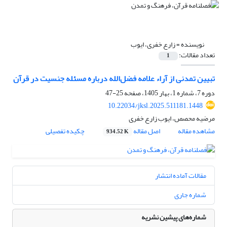
نویسنده =
زارع خفری، ایوب
تعداد مقالات:
1
تبیین تمدنی از آراء علامه فضل‌الله درباره مسئله جنسیت در قرآن
دوره 7، شماره 1، بهار 1405، صفحه
25-47
10.22034/jksl.2025.511181.1448
مرضیه محصص، ایوب زارع خفری
مشاهده مقاله
اصل مقاله
چکیده تفصیلی
934.52 K
مقالات آماده انتشار
شماره جاری
شماره‌های پیشین نشریه