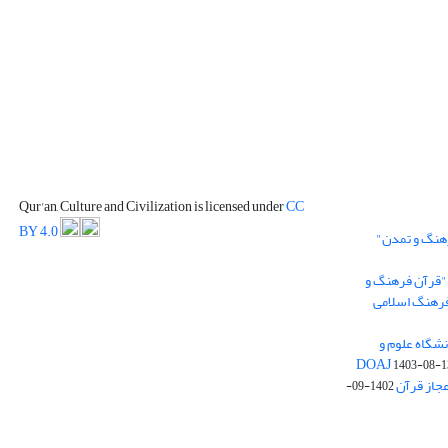
Qur'an, Culture and Civilization is licensed under
CC
BY 4.0
رهنگ و تمدن"
 "قرآن فرهنگ و
 فرهنگ اسلامی
شگاه علوم و
1403-08-1
عجاز قرآن
1402-09-