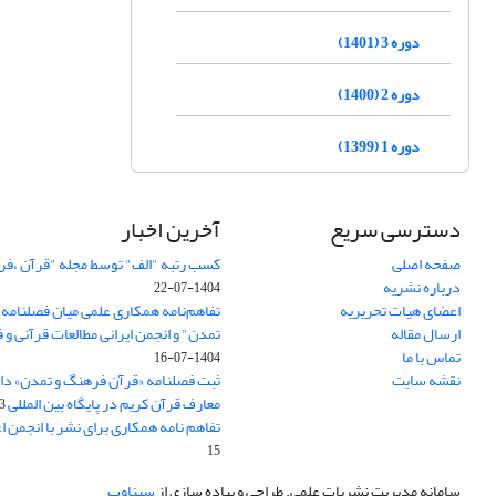
دوره 3 (1401)
دوره 2 (1400)
دوره 1 (1399)
دسترسی سریع
آخرین اخبار
صفحه اصلی
کسب رتبه "الف" توسط مجله "قرآن ،ف
درباره نشریه
1404-07-22
اعضای هیات تحریریه
تفاهم‌نامه همکاری علمی میان فصلنامه
ارسال مقاله
تمدن" و انجمن ایرانی مطالعات قرآنی و
تماس با ما
1404-07-16
نقشه سایت
ثبت فصلنامه «قرآن فرهنگ و تمدن» دان
معارف قرآن کریم در پایگاه بین المللی DOAJ
3
تفاهم نامه همکاری برای نشر با انجمن ا
15
سامانه مدیریت نشریات علمی.
طراحی و پیاده سازی از
سیناوب