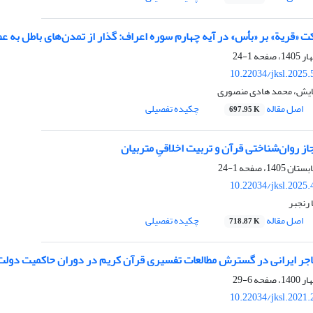
ت «قریة» بر «بأس» در آیه چهارم سوره اعراف: گذار از تمدن‌های باطل به ع
1-24
10.22034/jksl.2025
یش، محمد هادی منصوری
اصل مقاله
چکیده تفصیلی
697.95 K
از روان‌شناختی قرآن و تربیت اخلاقیِ متربیان
1-24
10.22034/jksl.2025
رنجبر
اصل مقاله
چکیده تفصیلی
718.87 K
ر ایرانی در گسترش مطالعات تفسیری قرآن کریم در دوران حاکمیت دولت‌های شیعه دکن
6-29
10.22034/jksl.2021