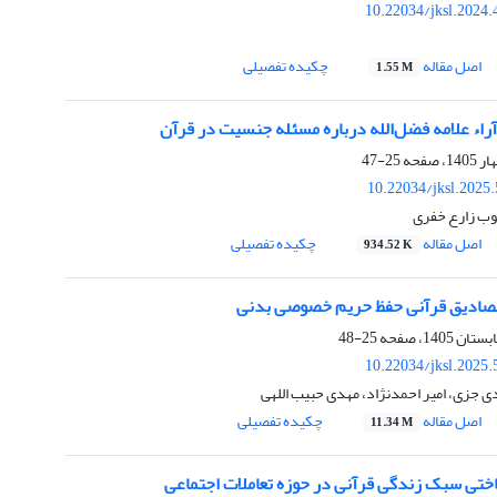
10.22034/jksl.2024
اصل مقاله
چکیده تفصیلی
1.55 M
آراء علامه فضل‌الله درباره مسئله جنسیت در قرآن
25-47
10.22034/jksl.2025
ب زارع خفری
اصل مقاله
چکیده تفصیلی
934.52 K
مصادیق قرآنی حفظ حریم خصوصی بدنی
25-48
10.22034/jksl.2025
 جزی، امیر احمدنژاد، مهدی حبیب اللهی
اصل مقاله
چکیده تفصیلی
11.34 M
اختی سبک زندگی قرآنی در حوزه تعاملات اجتماعی