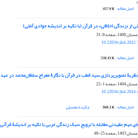
اصل مقاله
457.9 K
ی از «زندگی اخلاقی» در قرآن (با تکیه بر اندیشه جوادی آملی)
8-31
10.22034/jksl.2022
اصل مقاله
538.43 K
ظریۀ تصویرپردازی سید قطب در قرآن با نگارۀ معراج سلطان‌محمد در عهد
1-22
10.22034/jksl.2024
اصل مقاله
چکیده تفصیلی
908.3 K
 مهم عقیدتی مقابله با ترویج سبک زندگی غربی با تکیه بر اندیشۀ قرآنی آ
25-48