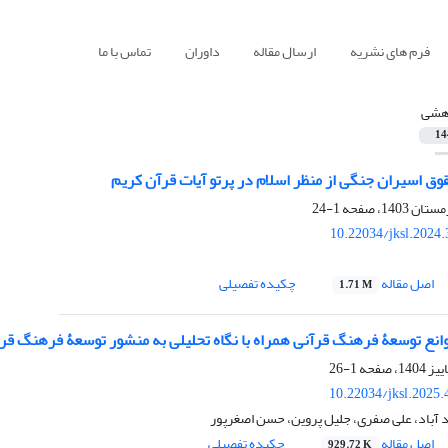
فرم های نشریه
ارسال مقاله
داوران
تماس با ما
هشی
14
ق اسیران جنگی از منظر اسلام در پرتو آیات قرآن کریم
1-24
10.22034/jksl.2024
اصل مقاله
چکیده تفصیلی
1.71 M
نع توسعۀ فرهنگ قرآنی همراه با نگاه تحلیلی به منشور توسعۀ فرهنگ قر
1-26
10.22034/jksl.2025
 آباد، علی صفری، جلیل پروین، حسن اصغرپور
اصل مقاله
چکیده تفصیلی
929.72 K