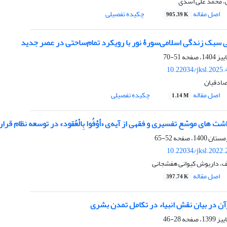
، محمد علی اسدی
اصل مقاله
چکیده تفصیلی
905.39 K
ی سبک زندگی اسلامی‌سورۀ نور با رویکرد تمام‌ساحتی در عصر جدید
51-70
10.22034/jksl.2025
صادقیان
اصل مقاله
چکیده تفصیلی
1.14 M
 های موسّع تفسیری و فقهی از آیه‌ی «أوْفُوا بِالْعُقود» در توسعه نظام قرا
52-65
10.22034/jksl.2022
، داریوش کیوانی هفشجانی
اصل مقاله
397.74 K
 در بیان نقش انبیاء در تکامل تمدن بشری
28-46