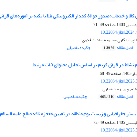
کالا و خدمات؛ صدور حوالۀ کد‌دار الکترونیکی طلا با تکیه بر آموزه‌های قرآن
49-71
10.22034/jksl.2024
ا پرستگاری، محبوبه سادات فدوی
اصل مقاله
چکیده تفصیلی
1.39 M
 نشاط در قرآن کریم بر اساس تحلیل محتوای آیات مرتبط
49-68
10.22034/jksl.2025
ه تقی پور، زینت نجاری
اصل مقاله
چکیده تفصیلی
663.42 K
بستر جغرافیایی و زیست بوم منطقه در تعیین معجزه ناقه صالح علیه السلام
49-72
10.22034/jksl.2025