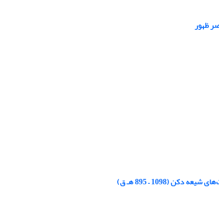
صر ظهور
 (1098 – 895 هـ ق)