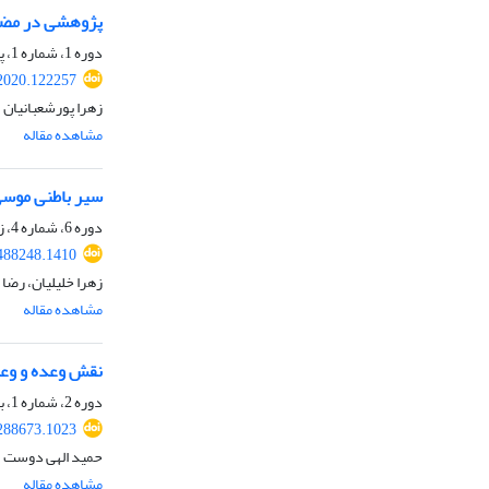
پژوهشی در مضام
دوره 1، شماره 1، پاییز 1399، صفحه
.2020.122257
زهرا پورشعبانیان
مشاهده مقاله
سیر باطنی موسی
دوره 6، شماره 4، زمستان 1404، صفحه
.488248.1410
زهرا خلیلیان، رضا
مشاهده مقاله
نقش وعده و وعی
دوره 2، شماره 1، بهار 1400، صفحه
.288673.1023
حمید الهی دوست
مشاهده مقاله