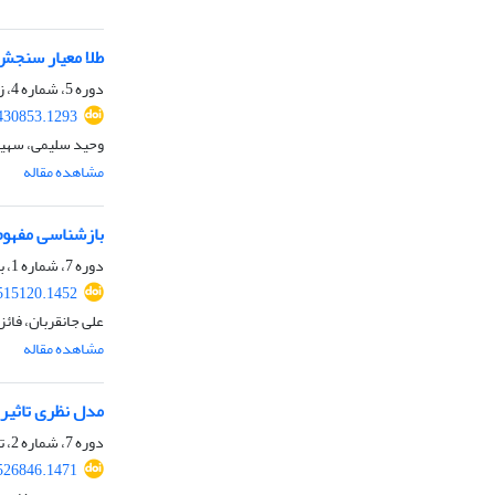
طلا‌ معیار سنجش 
دوره 5، شماره 4، زمستان 1403، صفحه
.430853.1293
وحید سلیمی، سهیل
مشاهده مقاله
بازشناسی مفهوم
دوره 7، شماره 1، بهار 1405، صفحه
.515120.1452
علی جانقربان، فائز
مشاهده مقاله
مدل نظری تاثیر 
دوره 7، شماره 2، تابستان 1405، صفحه
.526846.1471