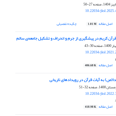
27-50
10.22034/jksl.2025
اصل مقاله
چکیده تفصیلی
1.01 M
رآن کریم در پیشگیری از جرم و انحراف و تشکیل جامعه‌ی سالم
30-43
10.22034/jksl.2021
اصل مقاله
406.68 K
ا(ص) به آیات قرآن در رویدادهای تاریخی
32-51
10.22034/jksl.2022
اصل مقاله
418.98 K