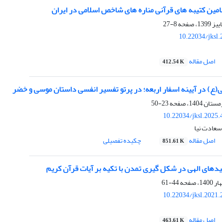
ین کتیبه های قرآنی مناره های شاخص اسلامی در ایران
8-27
10.22034/jksl
اصل مقاله
412.54 K
(ع) در آیینه اسفار اربعه؛ در پرتو تفسیر انفسی داستان موسی و خضر
23-50
10.22034/jksl.2025
 سعادت نیا
اصل مقاله
چکیده تفصیلی
851.61 K
دهای الهی در شکل گیری تمدن با تکیه بر آیات قرآن کریم
44-61
10.22034/jksl.2021
اصل مقاله
463.61 K