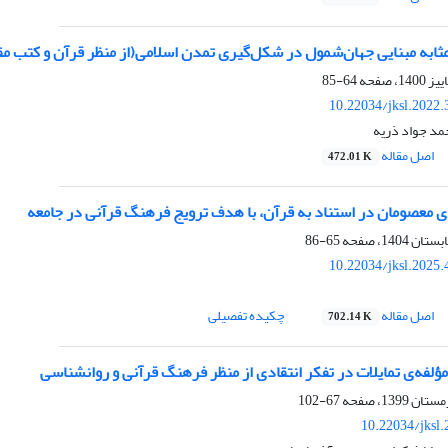
مثابه مبنایی جهان‌شمول در شکل‌گیری تمدن اسلامی(از منظر قرآن و کتب 
64-85
10.22034/jksl.2022
د جواد ذریه
اصل مقاله
472.01 K
معصومان در استناد به قرآن، با هدف ترویج فرهنگ قرآنی در جامعه
65-86
10.22034/jksl.2025
اصل مقاله
چکیده تفصیلی
702.14 K
ؤلفه‌ی تمایلات در تفکر انتقادی از منظر فرهنگ قرآنی و روانشناسی
67-102
10.22034/jksl