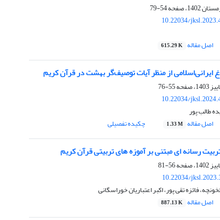
54-79
10.22034/jksl.2023
اصل مقاله
615.29 K
غ ایرانی‌اسلامی از منظر آیات توصیف‌گر بهشت در قرآن کریم
55-76
10.22034/jksl.2024
ده طالب پور
اصل مقاله
چکیده تفصیلی
1.33 M
ربیت رسانه ای مبتنی بر آموزه های تربیتی قرآن کریم
56-81
10.22034/jksl.2023
ونچه، فائزه تقی پور، اکبر اعتباریان خوراسگانی
اصل مقاله
887.13 K