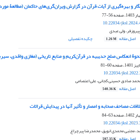
 و بهره‌گیری از آیات قرآن در گزارش ویران‌گری‌های حاکمان (مطالعۀ موردی آیۀ 34 سور
56-77
10.22034/jksl.2024
 پیروزفر، ولی عبدی
اصل مقاله
چکیده تفصیلی
1.26 M
حوۀ انعکاس صلح حدیبیه در قرآن‌کریم و منابع تاریخی (مغازی واقدی، سیره
60-81
10.22034/jksl.2022
محمد صادق حسینی کجانی، علی اعتصامی
اصل مقاله
540.36 K
لافات مصاحف صحابه و امصار و تأثیر آنها در پیدایش قرائات
63-84
10.22034/jksl.2023
، مجتبی محمدی انویق، محمدرضا پیرچراغ
اصل مقاله
597.35 K