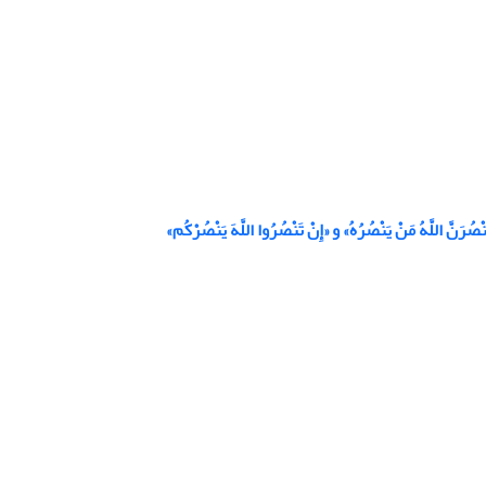
 مَنْ یَنْصُرُهُ» و «إِنْ تَنْصُرُوا اللَّهَ یَنْصُرْکُم»