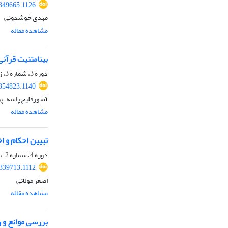
.349665.1126
مهدی خوشدونی
مشاهده مقاله
بینامتنیت قرآن
دوره 3، شماره 3، زمستان 1401، صفحه
.354823.1140
آشورقلیچ پاسه، پر
مشاهده مقاله
تبیین احکام و ا
دوره 4، شماره 2، تابستان 1402، صفحه
.339713.1112
اصغر مولائی
مشاهده مقاله
بررسی موانع و 