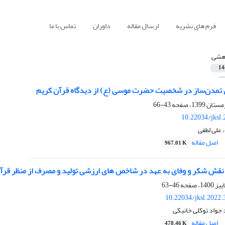
فرم های نشریه
ارسال مقاله
داوران
تماس با ما
هشی
14
ی تمدن‌ساز در شخصیت حضرت موسی (ع) از دیدگاه قرآن کریم
43-66
10.22034/jksl
 علی لطفی
اصل مقاله
967.01 K
نقش شکر و وفای به عهد در شاخص های ارزشی تولید و مصرف از منظر قرآ
46-63
10.22034/jksl.2022
جواد توکلی خانیکی
اصل مقاله
478.46 K