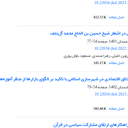
10.22034/jksl.2023
اصل مقاله
612.72 K
ی در اشعار شیخ حسین بن الحاج محمد آل‌نجف
54-77
10.22034/jksl.2022
وین خلیلی، زهرا صمدی، مسعود باوان پوری
اصل مقاله
545.17 K
خلاق اقتصادی در شهرسازی اسلامی با تاکید بر الگوی بازارها از منظر آموزه‌ه
54-79
10.22034/jksl.2023
اصل مقاله
582.68 K
راهکارهای ارتقای مشارکت سیاسی در قرآن