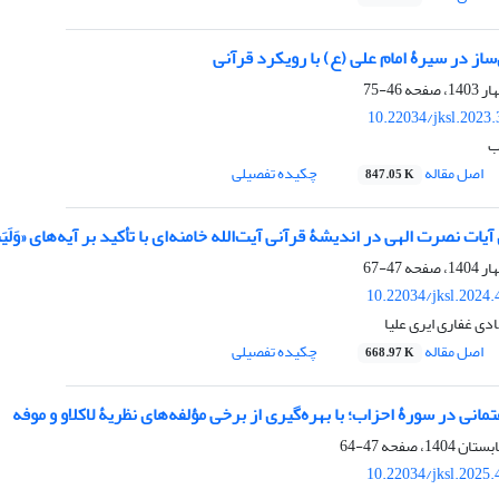
ساز در سیرۀ امام علی (ع) با رویکرد قرآنی
46-75
10.22034/jksl.2023
ب
اصل مقاله
چکیده تفصیلی
847.05 K
صرت الهی در اندیشۀ قرآنی آیت‌الله خامنه‌ای با تأکید بر آیه‌های «وَلَیَنْصُرَنَّ اللَّهُ
47-67
10.22034/jksl.2024
ی غفاری ایری علیا
اصل مقاله
چکیده تفصیلی
668.97 K
انی در سورۀ احزاب؛ با بهره‌گیری از برخی مؤلفه‌های نظریۀ لاکلاو و موفه
47-64
10.22034/jksl.2025