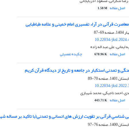
 رضا شکرانی، مسعود آذربایجانی
اصل مقاله
1.58 M
معاصرت قرآنی در آراء تفسیری امام خمینی و علامه طباطبایی
69-87
10.22034/jksl.2024
ایمانی، علی عبد اله زاده
اصل مقاله
چکیده تفصیلی
678.96 K
ی و تمدنی استکبار در جامعه و تاریخ از دیدگاه قرآن کریم
70-89
10.22034/jksl.2022
، احمد تاجیکی، محمد شهبازی
اصل مقاله
443.71 K
یی شناسیِ قرآنی بر تقویت ارزش های انسانی و تمدنی(با تاکید بر مساله شه
76-97