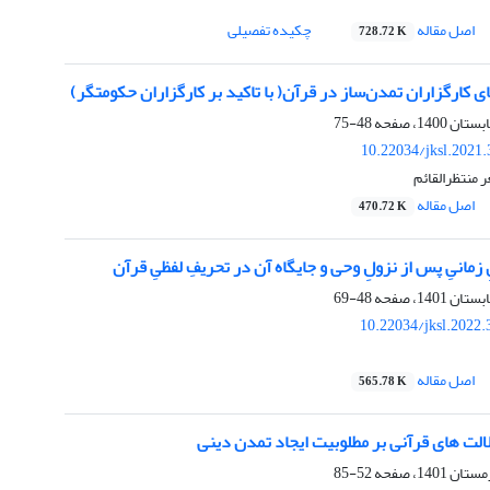
اصل مقاله
چکیده تفصیلی
728.72 K
 کارگزاران تمدن‌ساز در قرآن( با تاکید بر کارگزاران حکومتگر)
48-75
10.22034/jksl.2021
 منتظرالقائم
اصل مقاله
470.72 K
زمانیِ پس از نزولِ وحی و جایگاه آن در تحریفِ لفظیِ قرآن
48-69
10.22034/jksl.2022
اصل مقاله
565.78 K
لت های قرآنی بر مطلوبیت ایجاد تمدن دینی
52-85